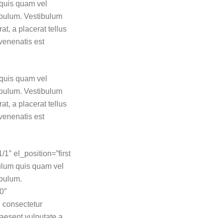
 quis quam vel
ibulum. Vestibulum
at, a placerat tellus
 venenatis est
 quis quam vel
ibulum. Vestibulum
at, a placerat tellus
 venenatis est
/1″ el_position=”first
bulum quis quam vel
ibulum.
0″
, consectetur
raesent vulputate a