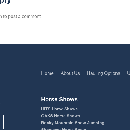
n to post a comment.
Home
About Us
Hauling Options
U
Horse Shows
,
HITS Horse Shows
OAKS Horse Shows
Rocky Mountain Show Jumping
Showpark Horse Show