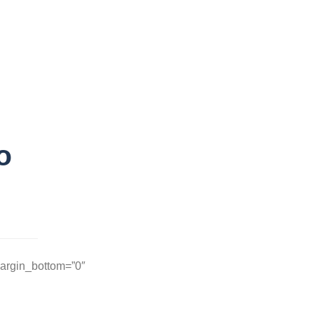
ULING OPTIONS
BOOKINGS
CONTACT
o
margin_bottom=”0″