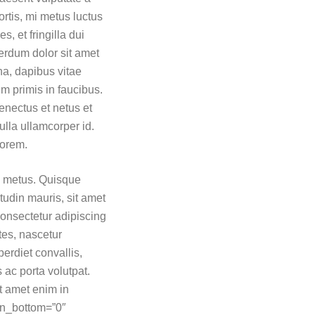
ortis, mi metus luctus
s, et fringilla dui
erdum dolor sit amet
na, dapibus vitae
m primis in faucibus.
enectus et netus et
ulla ullamcorper id.
lorem.
m metus. Quisque
itudin mauris, sit amet
consectetur adipiscing
tes, nascetur
erdiet convallis,
s ac porta volutpat.
t amet enim in
in_bottom=”0″