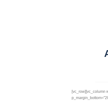
[vc_row][vc_column w
p_margin_bottom=”20″ 