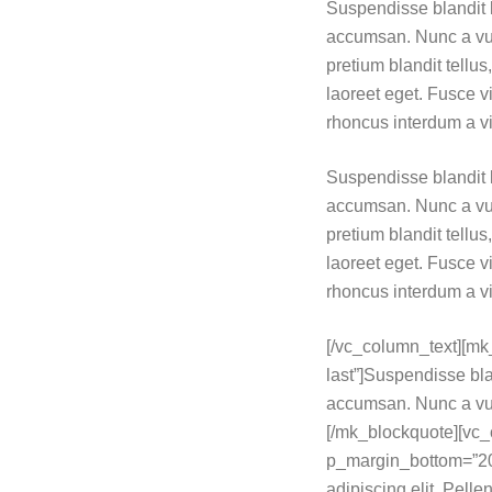
Suspendisse blandit l
accumsan. Nunc a vul
pretium blandit tellus
laoreet eget. Fusce v
rhoncus interdum a vit
Suspendisse blandit l
accumsan. Nunc a vul
pretium blandit tellus
laoreet eget. Fusce v
rhoncus interdum a vit
[/vc_column_text][mk_b
last”]Suspendisse bla
accumsan. Nunc a vulp
[/mk_blockquote][vc_
p_margin_bottom=”20″ 
adipiscing elit. Pelle