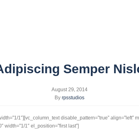
HOME
ABOUT
HA
Adipiscing Semper Nisl
August 29, 2014
By
rpsstudios
idth=”1/1″][vc_column_text disable_pattern=”true” align=”left” 
width=”1/1″ el_position=”first last”]