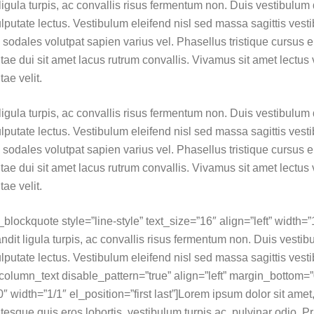
igula turpis, ac convallis risus fermentum non. Duis vestibulum
putate lectus. Vestibulum eleifend nisl sed massa sagittis vest
, sodales volutpat sapien varius vel. Phasellus tristique cursus er
itae dui sit amet lacus rutrum convallis. Vivamus sit amet lectus
ae velit.
igula turpis, ac convallis risus fermentum non. Duis vestibulum
putate lectus. Vestibulum eleifend nisl sed massa sagittis vest
, sodales volutpat sapien varius vel. Phasellus tristique cursus er
itae dui sit amet lacus rutrum convallis. Vivamus sit amet lectus
ae velit.
lockquote style=”line-style” text_size=”16″ align=”left” width=”1
ndit ligula turpis, ac convallis risus fermentum non. Duis vesti
utate lectus. Vestibulum eleifend nisl sed massa sagittis vest
column_text disable_pattern=”true” align=”left” margin_bottom=”
width=”1/1″ el_position=”first last”]Lorem ipsum dolor sit amet
ntesque quis eros lobortis, vestibulum turpis ac, pulvinar odio. P