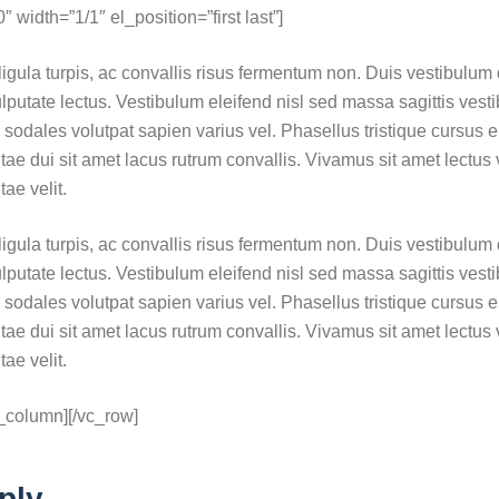
width=”1/1″ el_position=”first last”]
igula turpis, ac convallis risus fermentum non. Duis vestibulum
putate lectus. Vestibulum eleifend nisl sed massa sagittis vest
, sodales volutpat sapien varius vel. Phasellus tristique cursus er
itae dui sit amet lacus rutrum convallis. Vivamus sit amet lectus
ae velit.
igula turpis, ac convallis risus fermentum non. Duis vestibulum
putate lectus. Vestibulum eleifend nisl sed massa sagittis vest
, sodales volutpat sapien varius vel. Phasellus tristique cursus er
itae dui sit amet lacus rutrum convallis. Vivamus sit amet lectus
ae velit.
c_column][/vc_row]
ply