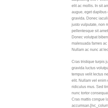
elit ac mollis. In sit
augue, eget dapibus el
gravida. Donec iacul
justo vulputate, non 
pellentesque sit amet
Donec volutpat biben
malesuada fames ac tu
Nullam ac nunc at lec
Cras tristique turpi
gravida luctus volutpa
tempus velit lectus n
elit. Nullam vel enim
ridiculus mus. Sed ti
nunc tortor consequat 
Cras mattis congue la
accumsan.[/vc_column