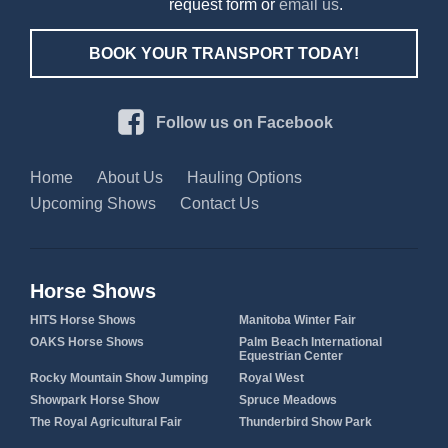
request form or
email us
.
BOOK YOUR TRANSPORT TODAY!
Follow us on Facebook
Home
About Us
Hauling Options
Upcoming Shows
Contact Us
Horse Shows
HITS Horse Shows
Manitoba Winter Fair
OAKS Horse Shows
Palm Beach International
Equestrian Center
Rocky Mountain Show Jumping
Royal West
Showpark Horse Show
Spruce Meadows
The Royal Agricultural Fair
Thunderbird Show Park