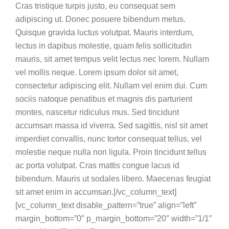
Cras tristique turpis justo, eu consequat sem
adipiscing ut. Donec posuere bibendum metus.
Quisque gravida luctus volutpat. Mauris interdum,
lectus in dapibus molestie, quam felis sollicitudin
mauris, sit amet tempus velit lectus nec lorem. Nullam
vel mollis neque. Lorem ipsum dolor sit amet,
consectetur adipiscing elit. Nullam vel enim dui. Cum
sociis natoque penatibus et magnis dis parturient
montes, nascetur ridiculus mus. Sed tincidunt
accumsan massa id viverra. Sed sagittis, nisl sit amet
imperdiet convallis, nunc tortor consequat tellus, vel
molestie neque nulla non ligula. Proin tincidunt tellus
ac porta volutpat. Cras mattis congue lacus id
bibendum. Mauris ut sodales libero. Maecenas feugiat
sit amet enim in accumsan.[/vc_column_text]
[vc_column_text disable_pattern=”true” align=”left”
margin_bottom=”0″ p_margin_bottom=”20″ width=”1/1″