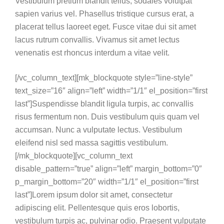
Vestibulum pretium blandit tellus, sodales volutpat
sapien varius vel. Phasellus tristique cursus erat, a
placerat tellus laoreet eget. Fusce vitae dui sit amet
lacus rutrum convallis. Vivamus sit amet lectus
venenatis est rhoncus interdum a vitae velit.
[/vc_column_text][mk_blockquote style=”line-style”
text_size=”16″ align=”left” width=”1/1″ el_position=”first
last”]Suspendisse blandit ligula turpis, ac convallis
risus fermentum non. Duis vestibulum quis quam vel
accumsan. Nunc a vulputate lectus. Vestibulum
eleifend nisl sed massa sagittis vestibulum.
[/mk_blockquote][vc_column_text
disable_pattern=”true” align=”left” margin_bottom=”0″
p_margin_bottom=”20″ width=”1/1″ el_position=”first
last”]Lorem ipsum dolor sit amet, consectetur
adipiscing elit. Pellentesque quis eros lobortis,
vestibulum turpis ac, pulvinar odio. Praesent vulputate