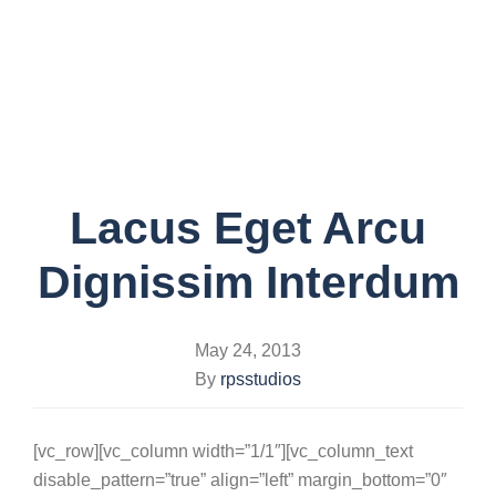
Toggle
navigati
Lacus Eget Arcu
Dignissim Interdum
May 24, 2013
By
rpsstudios
[vc_row][vc_column width=”1/1″][vc_column_text
disable_pattern=”true” align=”left” margin_bottom=”0″