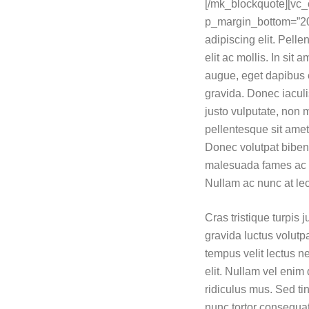
[/mk_blockquote][vc_
p_margin_bottom=”20″ 
adipiscing elit. Pelle
elit ac mollis. In sit
augue, eget dapibus el
gravida. Donec iacul
justo vulputate, non 
pellentesque sit amet
Donec volutpat biben
malesuada fames ac tu
Nullam ac nunc at lec
Cras tristique turpi
gravida luctus volutpa
tempus velit lectus n
elit. Nullam vel enim
ridiculus mus. Sed ti
nunc tortor consequat 