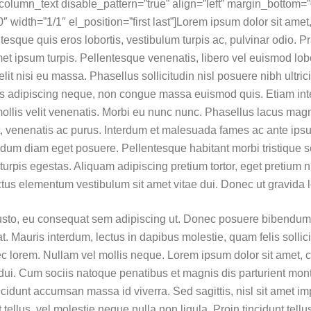
column_text disable_pattern=”true” align=”left” margin_bottom=”
width=”1/1″ el_position=”first last”]Lorem ipsum dolor sit amet
ntesque quis eros lobortis, vestibulum turpis ac, pulvinar odio. P
 amet ipsum turpis. Pellentesque venenatis, libero vel euismod lob
it nisi eu massa. Phasellus sollicitudin nisl posuere nibh ultricie
is adipiscing neque, non congue massa euismod quis. Etiam int
mollis velit venenatis. Morbi eu nunc nunc. Phasellus lacus mag
, venenatis ac purus. Interdum et malesuada fames ac ante ipsu
dum diam eget posuere. Pellentesque habitant morbi tristique s
rpis egestas. Aliquam adipiscing pretium tortor, eget pretium n
tus elementum vestibulum sit amet vitae dui. Donec ut gravida 
s justo, eu consequat sem adipiscing ut. Donec posuere bibendu
t. Mauris interdum, lectus in dapibus molestie, quam felis sollic
ec lorem. Nullam vel mollis neque. Lorem ipsum dolor sit amet, 
 dui. Cum sociis natoque penatibus et magnis dis parturient mon
ncidunt accumsan massa id viverra. Sed sagittis, nisl sit amet imp
tellus, vel molestie neque nulla non ligula. Proin tincidunt tellu