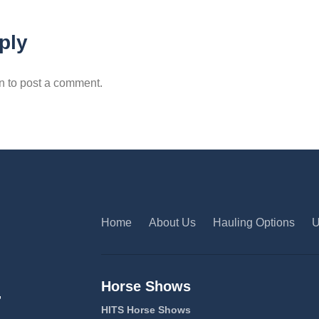
ply
n to post a comment.
Home
About Us
Hauling Options
U
Horse Shows
,
HITS Horse Shows