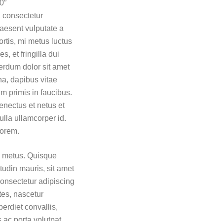
0″
, consectetur
raesent vulputate a
ortis, mi metus luctus
s, et fringilla dui
erdum dolor sit amet
na, dapibus vitae
m primis in faucibus.
enectus et netus et
ulla ullamcorper id.
lorem.
m metus. Quisque
itudin mauris, sit amet
consectetur adipiscing
tes, nascetur
erdiet convallis,
s ac porta volutpat.