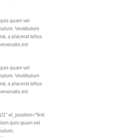
 quis quam vel
ibulum. Vestibulum
at, a placerat tellus
 venenatis est
 quis quam vel
ibulum. Vestibulum
at, a placerat tellus
 venenatis est
/1″ el_position=”first
bulum quis quam vel
ibulum.