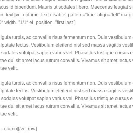
cus id bibendum. Mauris ut sodales libero. Maecenas feugiat si
_text][vc_column_text disable_pattern=”true” align=”left” marg
width=”1/1″ el_position=”first last”]
igula turpis, ac convallis risus fermentum non. Duis vestibulum
putate lectus. Vestibulum eleifend nisl sed massa sagittis vest
, sodales volutpat sapien varius vel. Phasellus tristique cursus er
itae dui sit amet lacus rutrum convallis. Vivamus sit amet lectus
ae velit.
igula turpis, ac convallis risus fermentum non. Duis vestibulum
putate lectus. Vestibulum eleifend nisl sed massa sagittis vest
, sodales volutpat sapien varius vel. Phasellus tristique cursus er
itae dui sit amet lacus rutrum convallis. Vivamus sit amet lectus
ae velit.
c_column][/vc_row]