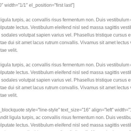
width=”1/1″ el_position=”first last”]
igula turpis, ac convallis risus fermentum non. Duis vestibulum
putate lectus. Vestibulum eleifend nisl sed massa sagittis vest
, sodales volutpat sapien varius vel. Phasellus tristique cursus er
itae dui sit amet lacus rutrum convallis. Vivamus sit amet lectus
ae velit.
igula turpis, ac convallis risus fermentum non. Duis vestibulum
putate lectus. Vestibulum eleifend nisl sed massa sagittis vest
, sodales volutpat sapien varius vel. Phasellus tristique cursus er
itae dui sit amet lacus rutrum convallis. Vivamus sit amet lectus
ae velit.
lockquote style=”line-style” text_size=”16″ align=”left” width=”1
ndit ligula turpis, ac convallis risus fermentum non. Duis vesti
utate lectus. Vestibulum eleifend nisl sed massa sagittis vest