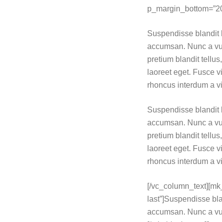
p_margin_bottom=”20″ 
Suspendisse blandit l
accumsan. Nunc a vul
pretium blandit tellus
laoreet eget. Fusce v
rhoncus interdum a vit
Suspendisse blandit l
accumsan. Nunc a vul
pretium blandit tellus
laoreet eget. Fusce v
rhoncus interdum a vit
[/vc_column_text][mk_b
last”]Suspendisse bla
accumsan. Nunc a vulp