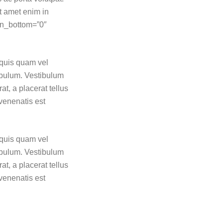
t amet enim in
in_bottom=”0″
 quis quam vel
ibulum. Vestibulum
at, a placerat tellus
 venenatis est
 quis quam vel
ibulum. Vestibulum
at, a placerat tellus
 venenatis est