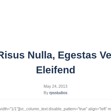
HOME
ABOUT
HA
Risus Nulla, Egestas Ve
Eleifend
May 24, 2013
By
rpsstudios
idth=”1/1″][vc_column_text disable_pattern=”true” align=”left” 