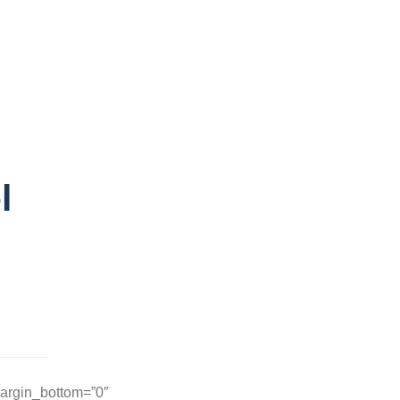
ULING OPTIONS
BOOKINGS
CONTACT
l
margin_bottom=”0″