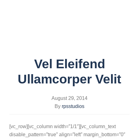
Toggle
navigati
Vel Eleifend
Ullamcorper Velit
August 29, 2014
By
rpsstudios
[vc_row][vc_column width=”1/1″][vc_column_text
disable_pattern=”true” align=”left” margin_bottom=”0″