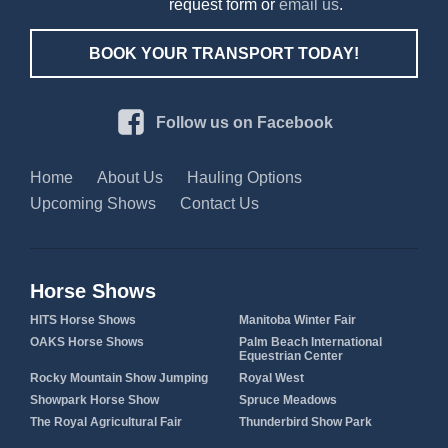
request form or
email us
.
BOOK YOUR TRANSPORT TODAY!
Follow us on Facebook
Home
About Us
Hauling Options
Upcoming Shows
Contact Us
Horse Shows
HITS Horse Shows
Manitoba Winter Fair
OAKS Horse Shows
Palm Beach International
Equestrian Center
Rocky Mountain Show Jumping
Royal West
Showpark Horse Show
Spruce Meadows
The Royal Agricultural Fair
Thunderbird Show Park