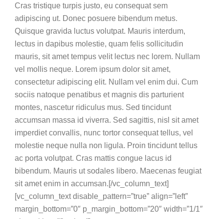
Cras tristique turpis justo, eu consequat sem
adipiscing ut. Donec posuere bibendum metus.
Quisque gravida luctus volutpat. Mauris interdum,
lectus in dapibus molestie, quam felis sollicitudin
mauris, sit amet tempus velit lectus nec lorem. Nullam
vel mollis neque. Lorem ipsum dolor sit amet,
consectetur adipiscing elit. Nullam vel enim dui. Cum
sociis natoque penatibus et magnis dis parturient
montes, nascetur ridiculus mus. Sed tincidunt
accumsan massa id viverra. Sed sagittis, nisl sit amet
imperdiet convallis, nunc tortor consequat tellus, vel
molestie neque nulla non ligula. Proin tincidunt tellus
ac porta volutpat. Cras mattis congue lacus id
bibendum. Mauris ut sodales libero. Maecenas feugiat
sit amet enim in accumsan.[/vc_column_text]
[vc_column_text disable_pattern=”true” align=”left”
margin_bottom=”0″ p_margin_bottom=”20″ width=”1/1″