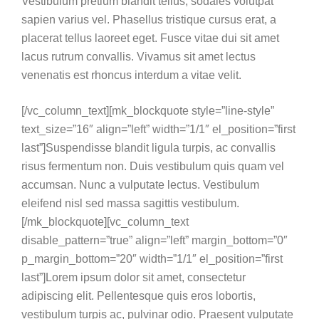
Vestibulum pretium blandit tellus, sodales volutpat
sapien varius vel. Phasellus tristique cursus erat, a
placerat tellus laoreet eget. Fusce vitae dui sit amet
lacus rutrum convallis. Vivamus sit amet lectus
venenatis est rhoncus interdum a vitae velit.
[/vc_column_text][mk_blockquote style=”line-style”
text_size=”16″ align=”left” width=”1/1″ el_position=”first
last”]Suspendisse blandit ligula turpis, ac convallis
risus fermentum non. Duis vestibulum quis quam vel
accumsan. Nunc a vulputate lectus. Vestibulum
eleifend nisl sed massa sagittis vestibulum.
[/mk_blockquote][vc_column_text
disable_pattern=”true” align=”left” margin_bottom=”0″
p_margin_bottom=”20″ width=”1/1″ el_position=”first
last”]Lorem ipsum dolor sit amet, consectetur
adipiscing elit. Pellentesque quis eros lobortis,
vestibulum turpis ac, pulvinar odio. Praesent vulputate